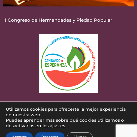
II Congreso de Hermandades y Piedad Popular
Utilizamos cookies para ofrecerte la mejor experiencia
Diseñado por
iNova Cloud
. Una empresa de
en nuestra web.
Puedes aprender más sobre qué cookies utilizamos o
Grupo iNova
©
Todos los derechos reservados.
|
desactivarlas en los ajustes.
Aviso legal
|
Política de privacidad
|
Política de
Aceptar
Rechazar
Ajustes