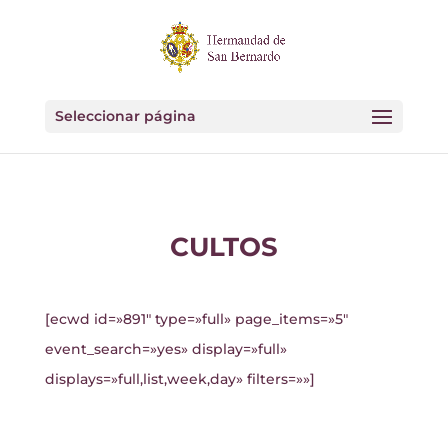
Seleccionar página
CULTOS
[ecwd id=»891″ type=»full» page_items=»5″
event_search=»yes» display=»full»
displays=»full,list,week,day» filters=»»]