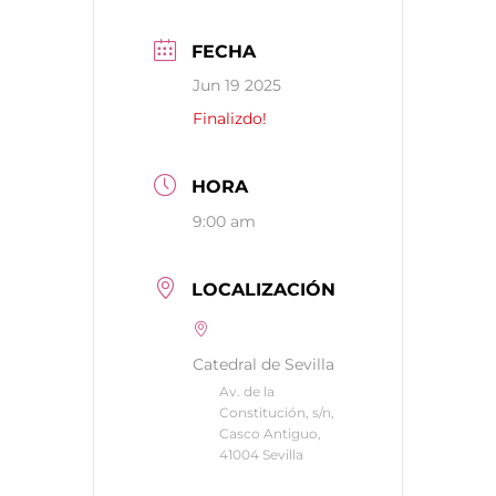
FECHA
Jun 19 2025
Finalizdo!
HORA
9:00 am
LOCALIZACIÓN
Catedral de Sevilla
Av. de la
Constitución, s/n,
Casco Antiguo,
41004 Sevilla