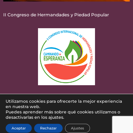
II Congreso de Hermandades y Piedad Popular
Utilizamos cookies para ofrecerte la mejor experiencia
Diseñado por
iNova Cloud
. Una empresa de
en nuestra web.
Puedes aprender más sobre qué cookies utilizamos o
Grupo iNova
©
Todos los derechos reservados.
|
desactivarlas en los ajustes.
Aviso legal
|
Política de privacidad
|
Política de
Aceptar
Rechazar
Ajustes
cookies